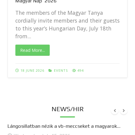
Magyar Nap 2026
The members of the Magyar Tanya
cordially invite members and their guests
to this year’s Hungarian Day, July 18th
from...
Read More...
18 JUNE 2026
EVENTS
494
NEWS/HIR
Lángosillatban nézik a vb-meccseket a magyarok...