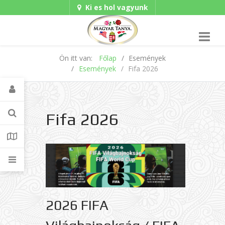
Ki es hol vagyunk
Hungarian/Magyar
|
Gadgets
American/English
Ön itt van:
Főlap
Események
Események
Fifa 2026
Fifa 2026
2026 FIFA