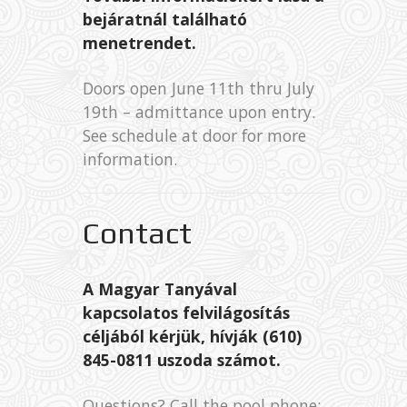
bejáratnál található
menetrendet.
Doors open June 11th thru July
19th – admittance upon entry.
See schedule at door for more
information.
Contact
A Magyar Tanyával
kapcsolatos felvilágosítás
céljából kérjük, hívják (610)
845-0811 uszoda számot.
Questions? Call the pool phone: