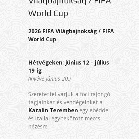
Világbajnokság / FIFA
World Cup
2026 FIFA Világbajnokság /
FIFA
World Cup
Hétvégeken: június 12 – július
19-ig
(kivéve június 20.)
Szeretettel várjuk a foci rajongó
tagjainkat és vendégeinket a
Katalin Teremben
egy ebéddel
és itallal egybekötött meccs
nézésre.