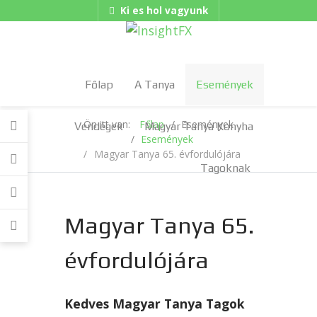
Ki es hol vagyunk
Gadgets
Hungarian/Magyar
|
American/English
Főlap
A Tanya
Események
Ön itt van:
Főlap
Események
Vendégek
Magyar Tanya Konyha
Események
Magyar Tanya 65. évfordulójára
Tagoknak
Magyar Tanya 65.
évfordulójára
Kedves Magyar Tanya Tagok