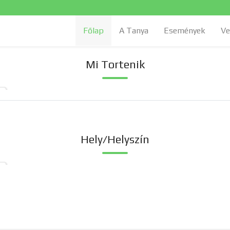
Főlap
A Tanya
Események
Ve
Mi Tortenik
Hely/Helyszín