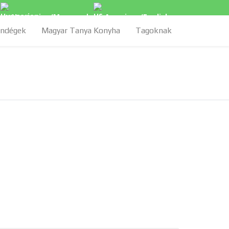
Hungarian/Magyar
|
American/English
ndégek
Magyar Tanya Konyha
Tagoknak