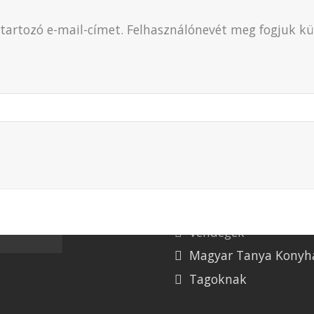
oz tartozó e-mail-címet. Felhasználónevét meg fogjuk 
Useful Links HU
Főlap
A Tanya
Események
Vendégek
Magyar Tanya Konyh
Tagoknak