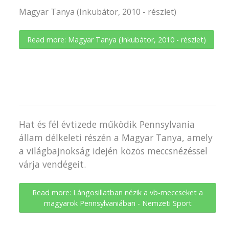
Magyar Tanya (Inkubátor, 2010 - részlet)
Read more: Magyar Tanya (Inkubátor, 2010 - részlet)
Hat és fél évtizede működik Pennsylvania
állam délkeleti részén a Magyar Tanya, amely
a világbajnokság idején közös meccsnézéssel
várja vendégeit.
Read more: Lángosillatban nézik a vb-meccseket a
magyarok Pennsylvaniában - Nemzeti Sport