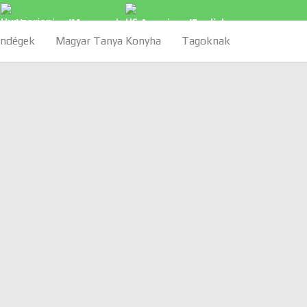
Hungarian/Magyar
|
American/English
ndégek
Magyar Tanya Konyha
Tagoknak