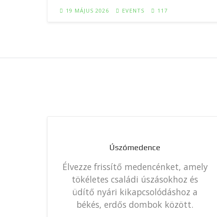
19 MÁJUS 2026
EVENTS
117
Úszómedence
onyha
Élvezze frissítő medencénket, amely
ra
tökéletes családi úszásokhoz és
ra
üdítő nyári kikapcsolódáshoz a
békés, erdős dombok között.