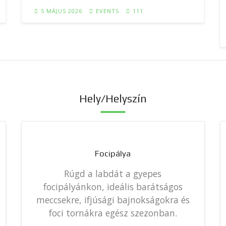
5 MÁJUS 2026
EVENTS
111
Hely/Helyszín
Focipálya
Rúgd a labdát a gyepes
focipályánkon, ideális barátságos
meccsekre, ifjúsági bajnokságokra és
foci tornákra egész szezonban.