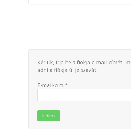
Newsletter
Stay tuned with our latest news!
Kérjük, írja be a fiókja e-mail-címét
adni a fiókja új jelszavát.
E-mail-cím
*
Indítás