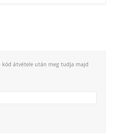
ző kód átvétele után meg tudja majd
a