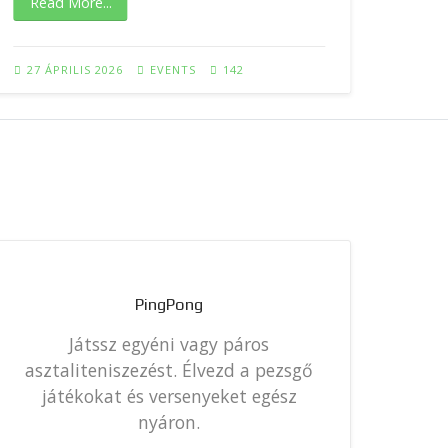
Read More...
9 MÁ
27 ÁPRILIS 2026
EVENTS
142
PingPong
Játssz egyéni vagy páros
Táb
asztaliteniszezést. Élvezd a pezsgő
ke
játékokat és versenyeket egész
nyáron.
csi