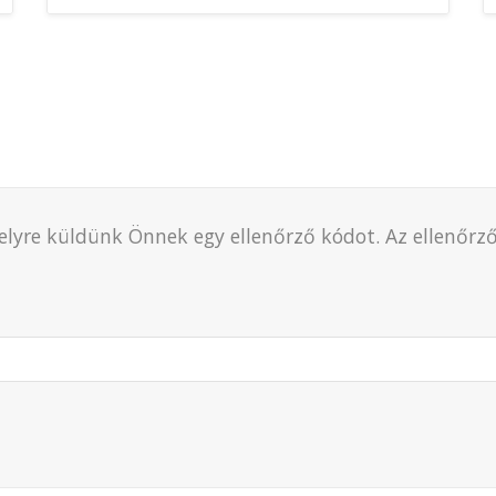
Useful Links HU
Főlap
A Tanya
, melyre küldünk Önnek egy ellenőrző kódot. Az ellenőr
Események
Vendégek
Magyar Tanya Konyh
Tagoknak