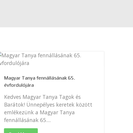
Fifa 
Magyar Tanya fennállásának 65.
2026
évfordulójára
Worl
Kedves Magyar Tanya Tagok és
/ FI
Barátok! Ünnepélyes keretek között
12 – 
emlékezünk a Magyar Tanya
fennállásának 65....
Rea