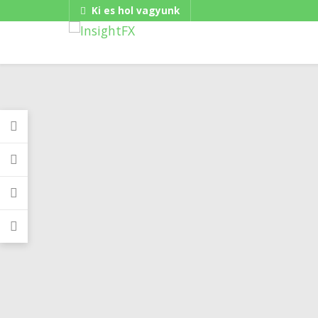
Ki es hol vagyunk
Gadgets