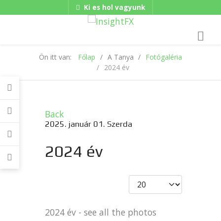
Ki es hol vagyunk
Hungarian/Magyar
|
Gadgets
American/English
Ön itt van:
Főlap
A Tanya
Fotógaléria
2024 év
Back
2025. január 01. Szerda
2024 év
2024 év - see all the photos