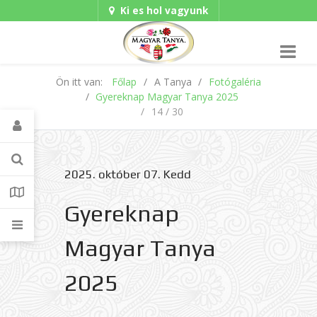
Ki es hol vagyunk
Hungarian/Magyar
|
Gadgets
American/English
Ön itt van:
Főlap
A Tanya
Fotógaléria
Gyereknap Magyar Tanya 2025
14 / 30
2025. október 07. Kedd
Gyereknap
Magyar Tanya
2025