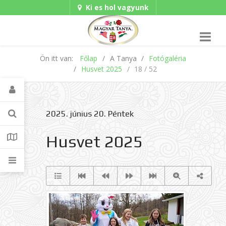
Ki es hol vagyunk
Hungarian/Magyar
|
Gadgets
American/English
Ön itt van:
Főlap
A Tanya
Fotógaléria
Husvet 2025
18 / 52
2025. június 20. Péntek
Husvet 2025