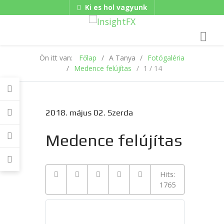
Ki es hol vagyunk
Gadgets
Hungarian/Magyar
|
American/English
Ön itt van:
Főlap
A Tanya
Fotógaléria
Medence felújítas
1 / 14
2018. május 02. Szerda
Medence felújítas
Hits:
1765