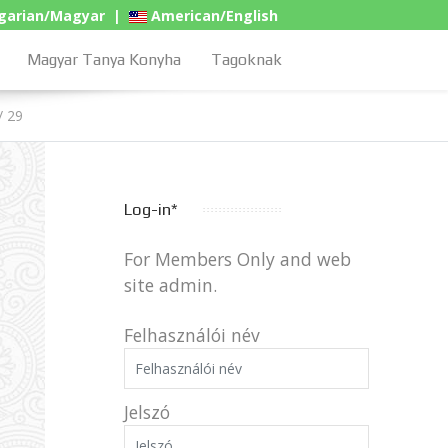
arian/Magyar
|
American/English
Magyar Tanya Konyha
Tagoknak
/ 29
Log-in*
For Members Only and web
site admin.
Felhasználói név
Jelszó