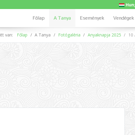
Hung
Főlap
A Tanya
Események
Vendégek
itt van:
Főlap
A Tanya
Fotógaléria
Anyaknapja 2025
10 