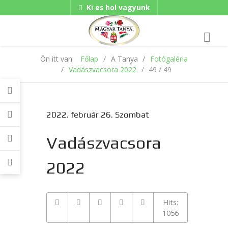
Ki es hol vagyunk
Hungarian/Magyar
|
Gadgets
American/English
Ön itt van:
Főlap
A Tanya
Fotógaléria
Vadászvacsora 2022
49 / 49
2022. február 26. Szombat
Vadászvacsora
2022
Hits:
1056