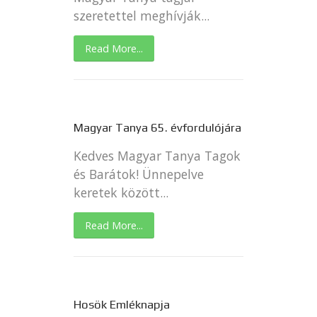
szeretettel meghívják...
Read More...
Magyar Tanya 65. évfordulójára
Kedves Magyar Tanya Tagok
és Barátok! Ünnepelve
keretek között...
Read More...
Hosök Emléknapja