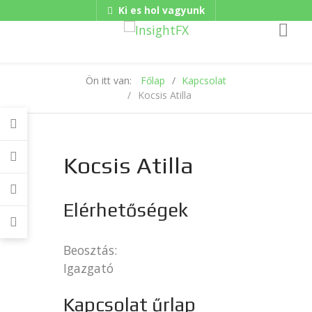
Ki es hol vagyunk
Gadgets
Hungarian/Magyar
|
American/English
Ön itt van:
Főlap
Kapcsolat
Kocsis Atilla
Kocsis Atilla
Elérhetőségek
Beosztás:
Igazgató
Kapcsolat űrlap