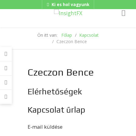
Ki es hol vagyunk
Gadgets
Hungarian/Magyar
|
American/English
Ön itt van:
Főlap
Kapcsolat
Czeczon Bence
Czeczon Bence
Elérhetőségek
Kapcsolat űrlap
E-mail küldése