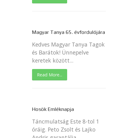
Magyar Tanya 65. évfordulójára
Kedves Magyar Tanya Tagok
és Barátok! Ünnepelve
keretek között...
Read More...
Hosök Emléknapja
Táncmulatság Este 8-tol 1
óráig. Peto Zsolt és Lajko
Andris garantálja...