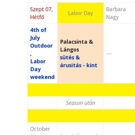
Szept 07,
Barbara
Labor Day
Hétfő
Nagy
4th of
July
Palacsinta &
Outdoor
Lángos
,
---
sütés &
Labor
árusitás - kint
Day
weekend
Season után
October