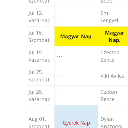
Szombat
Bodo
Jul 12,
Emi
---
Vasárnap
Lengyel
Jul 18,
Magyar
Magyar Nap.
Szombat
Nap.
Jul 19,
Czeczon
---
Vasárnap
Bence
Jul 25,
---
Viki Aviles
Szombat
Jul 26,
Czecon
---
Vasárnap
Bence
Aug 01,
Dylan
Gyerek Nap
Szombat
Apatocky