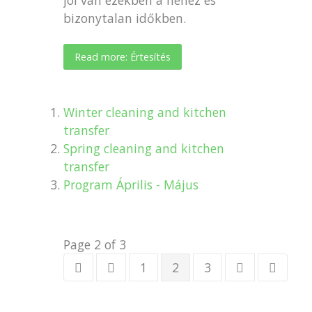
jól van ezekben a nehéz és
bizonytalan időkben.
Read more: Értesítés
Winter cleaning and kitchen
transfer
Spring cleaning and kitchen
transfer
Program Április - Május
Page 2 of 3
1
2
3