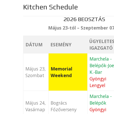
Kitchen Schedule
2026 BEOSZTÁS
Május 23-tól – Szeptember 07
ÜGYELETE
DÁTUM
ESEMÉNY
IGAZGATÓ
Marchela -
Belépők-Joe
Május 23,
Memorial
K.-Bar
Szombat
Weekend
Gyöngyi
Lengyel
Marchela -
Május 24,
Bogrács
Belépők
Vasárnap
Főzőverseny
Gyöngyi