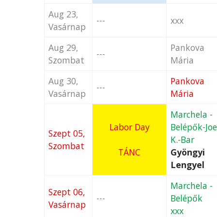
Aug 23,
---
xxx
Vasárnap
Aug 29,
Pankova
---
Szombat
Mária
Aug 30,
Pankova
---
Vasárnap
Mária
Marchela -
Labor Day
Belépők-Joe
Szept 05,
K.-Bar
Szombat
TÁNC
Gyöngyi
Lengyel
Marchela -
Szept 06,
---
Belépők
Vasárnap
xxx