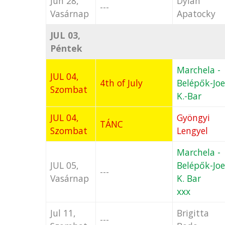
Jun 28,
Dylan
---
Vasárnap
Apatocky
JUL 03,
Péntek
Marchela -
JUL 04,
4th of July
Belépők-Joe
Szombat
K.-Bar
JUL 04,
Gyöngyi
TÁNC
Szombat
Lengyel
Marchela -
JUL 05,
Belépők-Joe
---
Vasárnap
K. Bar
xxx
Jul 11,
Brigitta
---